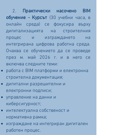
2.
Практически насочено BIM
обучение - Курсът
(30 учебни часа, в
онлайн среда) се фокусира върху
дигитализацията на строителния
процес и изграждането на
интегрирана цифрова работна среда.
Очаква се обучението да се проведе
през м. май 2026 г. и в него се
включва следните теми:
работа с BIM платформи и електронна
строителна документация;
дигитални разрешителни и
електронни подписи;
управление на данни и
киберсигурност;
интелектуална собственост и
нормативна рамка;
изграждане на интегриран дигитален
работен процес.