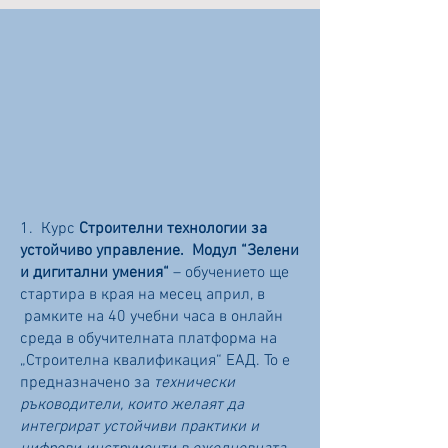
Продължаваща
професионална
квалификация
1. Курс
Строителни технологии за
устойчиво управление. Модул “Зелени
и дигитални умения“
– обучението ще
стартира в края на месец април, в
рамките на 40 учебни часа в онлайн
среда в обучителната платформа на
„Строителна квалификация“ ЕАД. То е
предназначено за
технически
ръководители, които желаят да
интегрират устойчиви практики и