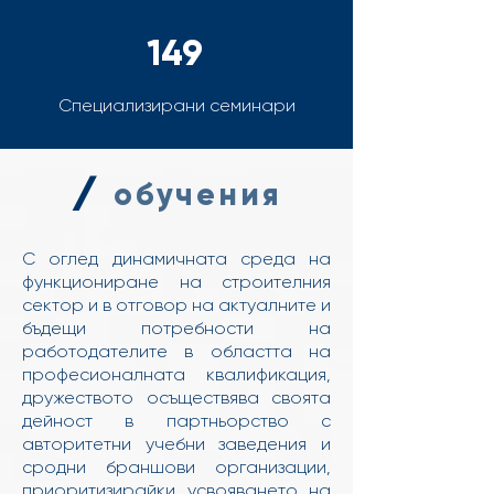
149
Специализирани семинари
/
обучения
С оглед динамичната среда на
функциониране на строителния
сектор и в отговор на актуалните и
бъдещи потребности на
работодателите в областта на
професионалната квалификация,
дружеството осъществява своята
дейност в партньорство с
авторитетни учебни заведения и
сродни браншови организации,
приоритизирайки усвояването на