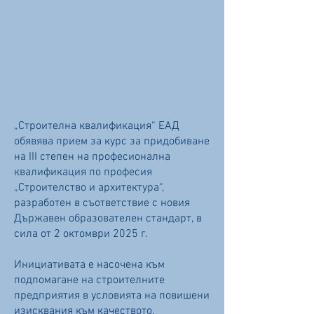
стандарт за
строителен
техник
„Строителна квалификация“ ЕАД
обявява прием за курс за придобиване
на III степен на професионална
квалификация по професия
„Строителство и архитектура“,
разработен в съответствие с новия
Държавен образователен стандарт, в
сила от 2 октомври 2025 г.
Инициативата е насочена към
подпомагане на строителните
предприятия в условията на повишени
изисквания към качеството,