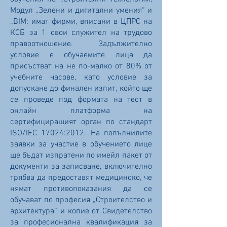
Модул „Зелени и дигитални умения“ и
„BIM: имат фирми, вписани в ЦПРС на
КСБ за 1 свои служител на трудово
правоотношение. Задължително
условие е обучаемите лица да
присъстват на не по-малко от 80% от
учебните часове, като условие за
допускане до финален изпит, който ще
се проведе под формата на тест в
онлайн платформа на
сертифициращият орган по стандарт
ISO/IEC 17024:2012. На попълнилите
заявки за участие в обучението лице
ще бъдат изпратени по имейл пакет от
документи за записване, включително
трябва да предоставят медицинско, че
нямат противопоказания да се
обучават по професия „Строителство и
архитектура“ и копие от Свидетелство
за професионална квалификация за