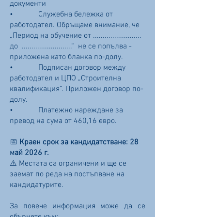
документи
• Служебна бележка от
работодател. Обръщаме внимание, че
„Период на обучение от .........................
до ..........................“ не се попълва -
приложена като бланка по-долу.
• Подписан договор между
работодател и ЦПО „Строителна
квалификация“. Приложен договор по-
долу.
• Платежно нареждане за
превод на сума от 460,16 евро.
📅
Краен срок за кандидатстване: 28
май 2026 г.
⚠️ Местата са ограничени и ще се
заемат по реда на постъпване на
кандидатурите.
За повече информация може да се