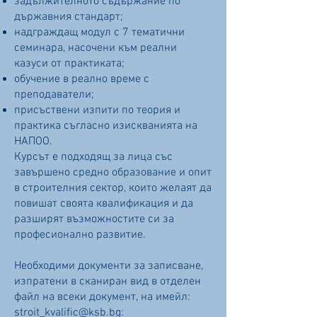
задължителното съдържание по
държавния стандарт;
надграждащ модул с 7 тематични
семинара, насочени към реални
казуси от практиката;
обучение в реално време с
преподаватели;
присъствени изпити по теория и
практика съгласно изискванията на
НАПОО.
Курсът е подходящ за лица със
завършено средно образование и опит
в строителния сектор, които желаят да
повишат своята квалификация и да
разширят възможностите си за
професионално развитие.
Необходими документи за записване,
изпратени в сканиран вид в отделен
файл на всеки документ, на имейл:
stroit_kvalific@ksb.bg
: