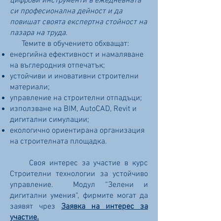
цифрови инструменти в ежедневната
си професионална дейност и да
повишат своята експертна стойност на
пазара на труда
.
Темите в обучението обхващат:
енергийна ефективност и намаляване
на въглеродния отпечатък;
устойчиви и иновативни строителни
материали;
управление на строителни отпадъци;
използване на BIM, AutoCAD, Revit и
дигитални симулации;
екологично ориентирана организация
на строителната площадка.
Своя интерес за участие в курс
Строителни технологии за устойчиво
управление. Модул “Зелени и
дигитални умения“, фирмите могат да
заявят чрез
Заявка на интерес за
участие.