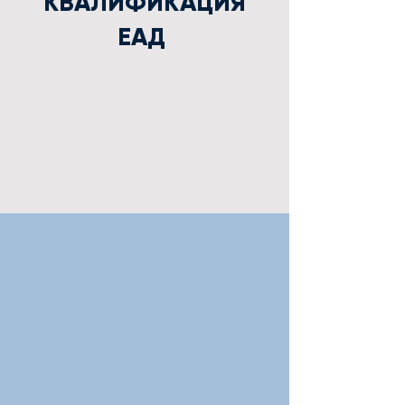
КВАЛИФИКАЦИЯ
ЕАД
Стартира втори
прием за
обучение по
новия държавен