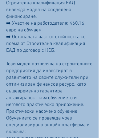
Строителна квалификация ЕАД
въвежда модел на споделено
финансиране.
➡️ Участие на работодателя: 460,16
евро на обучаем
➡️ Останалата част от стойността се
поема от Строителна квалификация
ЕАД по договор с КСБ.
Този модел позволява на строителните
предприятия да инвестират в
развитието на своите служители при
оптимизиран финансов ресурс, като
същевременно гарантира
ангажираност към обучението и
неговото практическо приложение.
Практически насочено обучение
Обучението се провежда чрез
специализирана онлайн платформа и
включва: