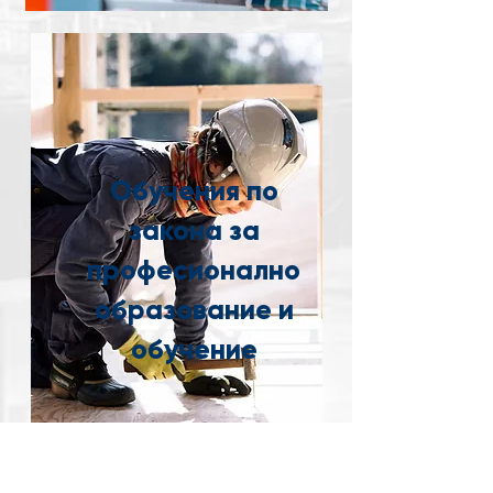
Обучения по
закона за
професионално
образование и
обучение
График с обучения