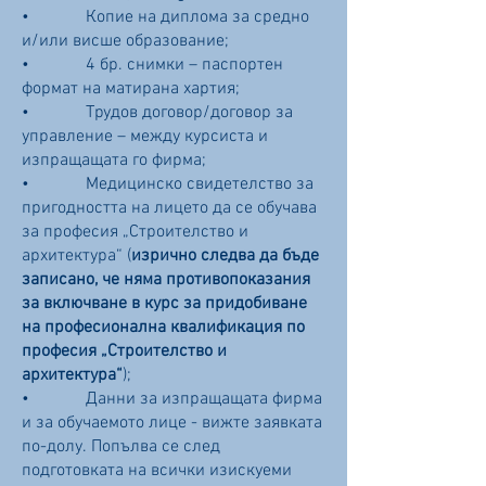
• Копие на диплома за средно
и/или висше образование;
• 4 бр. снимки – паспортен
формат на матирана хартия;
• Трудов договор/договор за
управление – между курсиста и
изпращащата го фирма;
• Медицинско свидетелство за
пригодността на лицето да се обучава
за професия „Строителство и
архитектура“ (
изрично следва да бъде
записано, че няма противопоказания
за включване в курс за придобиване
на професионална квалификация по
професия „Строителство и
архитектура“
);
• Данни за изпращащата фирма
и за обучаемото лице - вижте заявката
по-долу. Попълва се след
подготовката на всички изискуеми