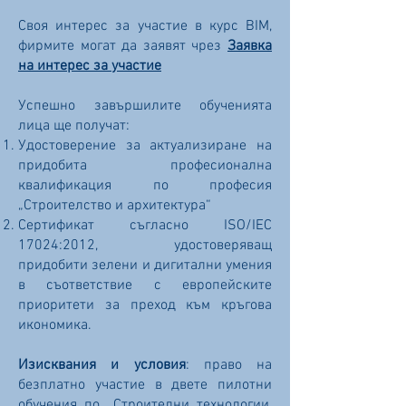
Своя интерес за участие в курс BIM,
фирмите могат да заявят чрез
Заявка
на интерес за участие
Успешно завършилите обученията
лица ще получат:
Удостоверение за актуализиране на
придобита професионална
квалификация по професия
„Строителство и архитектура“
Сертификат съгласно ISO/IEC
17024:2012, удостоверяващ
придобити зелени и дигитални умения
в съответствие с европейските
приоритети за преход към кръгова
икономика.
Изисквания и условия
: право на
безплатно участие в двете пилотни
обучения по „Строителни технологии,