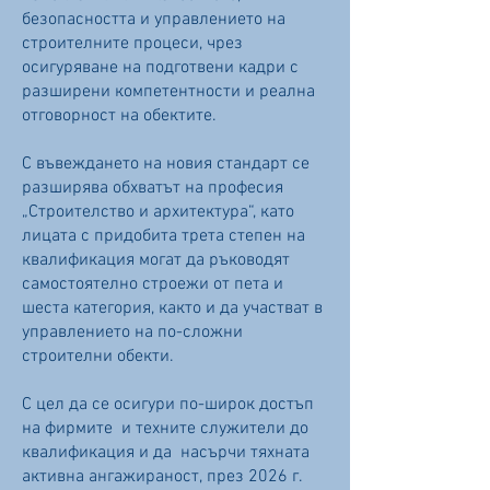
безопасността и управлението на
строителните процеси, чрез
осигуряване на подготвени кадри с
разширени компетентности и реална
отговорност на обектите.
С въвеждането на новия стандарт се
разширява обхватът на професия
„Строителство и архитектура“, като
лицата с придобита трета степен на
квалификация могат да ръководят
самостоятелно строежи от пета и
шеста категория, както и да участват в
управлението на по-сложни
строителни обекти.
С цел да се осигури по-широк достъп
на фирмите и техните служители до
квалификация и да насърчи тяхната
активна ангажираност, през 2026 г.